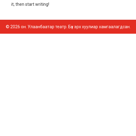
it, then start writing!
© 2026 он. Улаанбаатар театр. Бүх эрх хуулиар хамгаалагдсан.