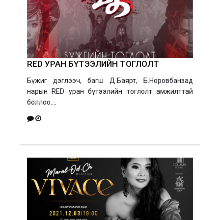
RED УРАН БҮТЭЭЛИЙН ТОГЛОЛТ
Бүжиг дэглээч, багш Д.Баярт, Б.Норовбанзад
нарын RED уран бүтээлийн тоглолт амжилттай
боллоо....