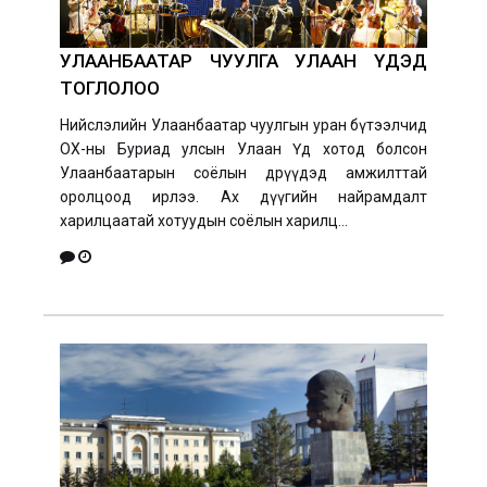
УЛААНБААТАР ЧУУЛГА УЛААН ҮДЭД
ТОГЛОЛОО
Нийслэлийн Улаанбаатар чуулгын уран бүтээлчид
ОХ-ны Буриад улсын Улаан Үд хотод болсон
Улаанбаатарын соёлын өдрүүдэд амжилттай
оролцоод ирлээ. Ах дүүгийн найрамдалт
харилцаатай хотуудын соёлын харилц...