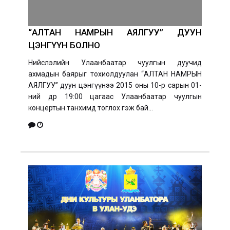
“АЛТАН НАМРЫН АЯЛГУУ” ДУУН
ЦЭНГҮҮН БОЛНО
Нийслэлийн Улаанбаатар чуулгын дуучид
ахмадын баярыг тохиолдуулан “АЛТАН НАМРЫН
АЯЛГУУ” дуун цэнгүүнээ 2015 оны 10-р сарын 01-
ний өдөр 19:00 цагаас Улаанбаатар чуулгын
концертын танхимд тоглох гэж бай...