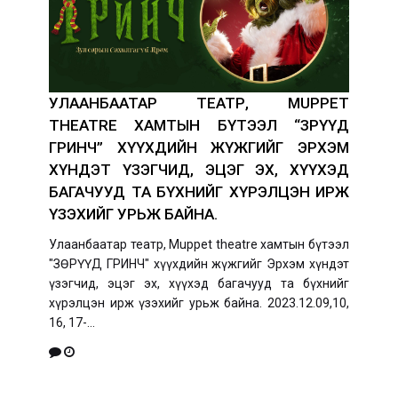
УЛААНБААТАР ТЕАТР, MUPPET
THEATRE ХАМТЫН БҮТЭЭЛ “ЗӨРҮҮД
ГРИНЧ” ХҮҮХДИЙН ЖҮЖГИЙГ ЭРХЭМ
ХҮНДЭТ ҮЗЭГЧИД, ЭЦЭГ ЭХ, ХҮҮХЭД
БАГАЧУУД ТА БҮХНИЙГ ХҮРЭЛЦЭН ИРЖ
ҮЗЭХИЙГ УРЬЖ БАЙНА.
Улаанбаатар театр, Muppet theatre хамтын бүтээл
"ЗӨРҮҮД ГРИНЧ" хүүхдийн жүжгийг Эрхэм хүндэт
үзэгчид, эцэг эх, хүүхэд багачууд та бүхнийг
хүрэлцэн ирж үзэхийг урьж байна. 2023.12.09,10,
16, 17-...