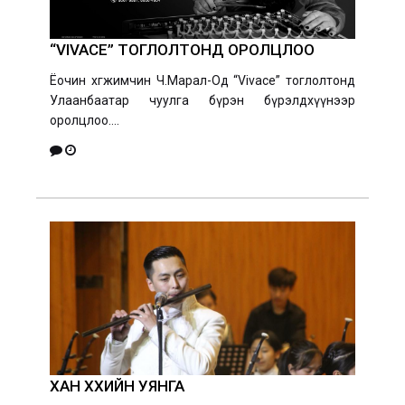
“VIVACE” ТОГЛОЛТОНД ОРОЛЦЛОО
Ёочин хөгжимчин Ч.Марал-Од “Vivace” тоглолтонд
Улаанбаатар чуулга бүрэн бүрэлдхүүнээр
оролцлоо....
ХАН ХӨХИЙН УЯНГА