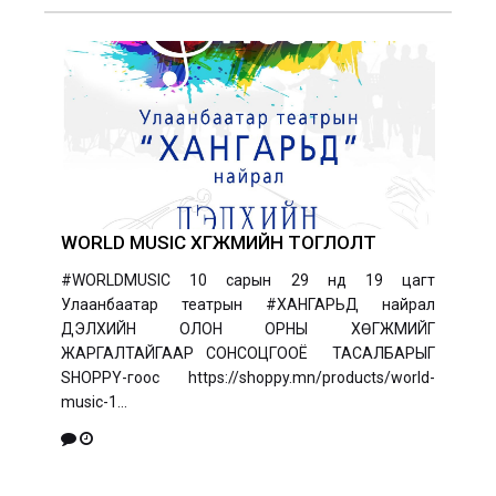
WORLD MUSIC ХӨГЖМИЙН ТОГЛОЛТ
#WORLDMUSIC 10 сарын 29 нд 19 цагт
Улаанбаатар театрын #ХАНГАРЬД найрал
ДЭЛХИЙН ОЛОН ОРНЫ ХӨГЖМИЙГ
ЖАРГАЛТАЙГААР СОНСОЦГООЁ ТАСАЛБАРЫГ
SHOPPY-гоос https://shoppy.mn/products/world-
music-1...