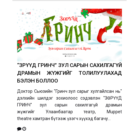
“ЗӨРҮҮД ГРИНЧ” ЗУЛ САРЫН САХИЛГАГҮЙ
ДРАМЫН ЖҮЖГИЙГ ТОЛИЛУУЛАХАД
БЭЛЭН БОЛЛОО
Доктор Сьюзийн "Гринч зул сарыг хулгайлсан нь"
дэлхийн шилдэг зохиолоос сэдэвлэн "ЗӨРҮҮД
ГРИНЧ" зул сарын сахилгагүй драмын
жүжгийг Улаанбаатар театр, Muppet
theatre хамтран бүтээж үзэгч хүүхэд багачу...