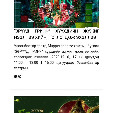
“ЗӨРҮҮД ГРИНЧ” ХҮҮХДИЙН ЖҮЖИГ
НЭЭЛТЭЭ ХИЙН, ТОГЛОГДОЖ ЭХЭЛЛЭЭ
Улаанбаатар театр, Muppet theatre хамтын бүтээл
"ЗӨРҮҮД ГРИНЧ" хүүхдийн жүжиг нээлтээ хийн,
тоглогдож эхэллээ. 2023.12.16, 17-ны өдрүүдэд
11:00 I 13:00 I 15:00 цагуудаас Улаанбаатар
театрын...