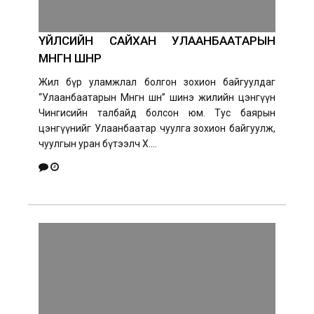
ҮЙЛСИЙН САЙХАН УЛААНБААТАРЫН
МӨНГӨН ШӨНӨӨР
Жил бүр уламжлал болгон зохион байгуулдаг
“Улаанбаатарын Мөнгөн шөнө” шинэ жилийн цэнгүүн
Чингисийн талбайд болсон юм. Тус баярын
цэнгүүнийг Улаанбаатар чуулга зохион байгуулж,
чуулгын уран бүтээлч Х....