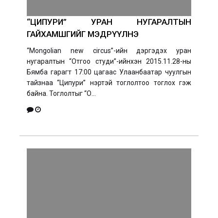
“ЦИПУРИ” УРАН НУГАРАЛТЫН
ГАЙХАМШГИЙГ МЭДРҮҮЛНЭ
“Mongolian new circus”-ийн дэргэдэх уран
нугаралтын “Отгоо студи”-ийнхэн 2015.11.28-ны
Бямба гарагт 17:00 цагаас Улаанбаатар чуулгын
тайзнаа “Ципури” нэртэй тоглолтоо тоглох гэж
байна. Тоглолтыг “О...