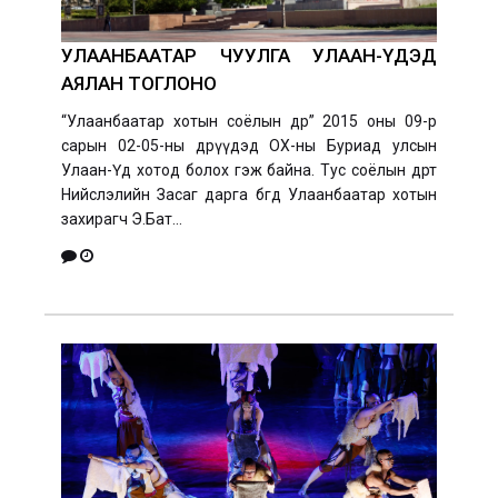
УЛААНБААТАР ЧУУЛГА УЛААН-ҮДЭД
АЯЛАН ТОГЛОНО
“Улаанбаатар хотын соёлын өдөр” 2015 оны 09-р
сарын 02-05-ны өдрүүдэд ОХ-ны Буриад улсын
Улаан-Үд хотод болох гэж байна. Тус соёлын өдөрт
Нийслэлийн Засаг дарга бөгөөд Улаанбаатар хотын
захирагч Э.Бат...