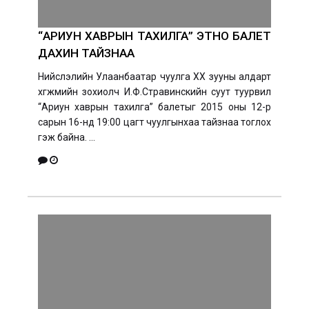
“АРИУН ХАВРЫН ТАХИЛГА” ЭТНО БАЛЕТ
ДАХИН ТАЙЗНАА
Нийслэлийн Улаанбаатар чуулга XX зууны алдарт
хөгжмийн зохиолч И.Ф.Стравинскийн суут туурвил
“Ариун хаврын тахилга” балетыг 2015 оны 12-р
сарын 16-нд 19:00 цагт чуулгынхаа тайзнаа тоглох
гэж байна. ...