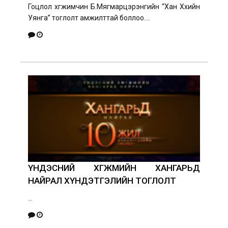
Гоцлол хөгжимчин Б.Мягмарцэрэнгийн “Хан Хөхийн
Уянга” тоглолт амжилттай боллоо....
ҮНДЭСНИЙ ХӨГЖМИЙН ХАНГАРЬД
НАЙРАЛ ХҮНДЭТГЭЛИЙН ТОГЛОЛТ
...