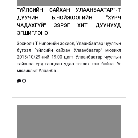
“ҮЙЛСИЙН САЙХАН УЛААНБААТАР”-Т
ДУУЧИН Б.ЧОЙЖООГИЙН “ХҮРЧ
ЧАДАХГҮЙ” ЗЭРЭГ ХИТ ДУУНУУД
ЭГШИГЛЭНЭ
Зохиолч Т.Нипонийн зохиол, Улаанбаатар чуулгын
бүтээл “Үйлсийн сайхан Улаанбаатар” мюзикл
2015/10/29-ний 19:00 цагт Улаанбаатар чуулгын
тайзнаа ердөө ганцхан удаа тоглох гэж байна. Уг
мюзиклыг Улаанба...