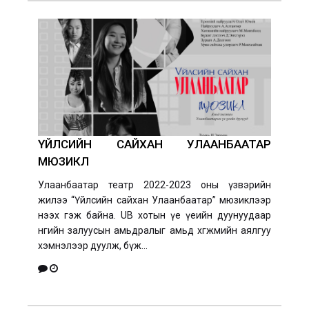
ҮЙЛСИЙН САЙХАН УЛААНБААТАР
МЮЗИКЛ
Улаанбаатар театр 2022-2023 оны үзвэрийн
жилээ “Үйлсийн сайхан Улаанбаатар” мюзиклээр
нээх гэж байна. UB хотын үе үеийн дуунуудаар
өнөөгийн залуусын амьдралыг амьд хөгжмийн аялгуу
хэмнэлээр дуулж, бүж...