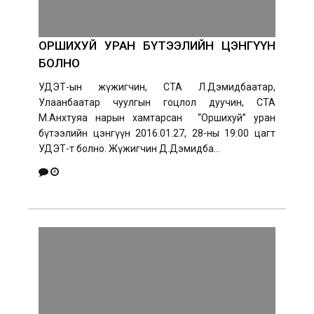
ОРШИХУЙ УРАН БҮТЭЭЛИЙН ЦЭНГҮҮН
БОЛНО
УДЭТ-ын жүжигчин, СТА Л.Дэмидбаатар,
Улаанбаатар чуулгын гоцлол дуучин, СТА
М.Анхтуяа нарын хамтарсан “Оршихуй” уран
бүтээлийн цэнгүүн 2016.01.27, 28-ны 19:00 цагт
УДЭТ-т болно. Жүжигчин Д.Дэмидба...