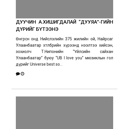
ДУУЧИН А.ХИШИГДАЛАЙ “ДУУЯА”-ГИЙН
ДҮРИЙГ БҮТЭЭНЭ
Өнгөрсөн онд Нийслэлийн 375 жилийн ой, Найрсаг
Улаанбаатар хөтөлбөрийн хүрээнд нээлтээ хийсэн,
зохиолч Т.Нипонийн “Үйлсийн сайхан
Улаанбаатар” буюу “UB I love you” мюзиклын гол
дүрийг Universe best so...