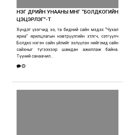
НЭГ ӨДРИЙН УНААНЫ МӨНГӨӨ “БОЛДКОГИЙН
ЦЭЦЭРЛЭГ”-Т
Хүндэт үзэгчид ээ, та бидний сайн мэдэх “Чухал
яриа” ярилцлагын нэвтрүүлгийн хөтлөгч, сэтгүүлч
Болдко нэгэн сайн үйлийг эхлүүлэн нийгэмд сайн
сайхныг түгээхээр шамдан ажиллаж байна.
Түүний санаачил...