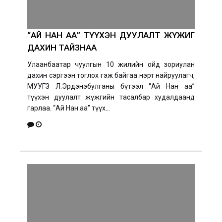
“АЙ НАН АА” ТҮҮХЭН ДУУЛАЛТ ЖҮЖИГ
ДАХИН ТАЙЗНАА
Улаанбаатар чуулгын 10 жилийн ойд зориулан
дахин сэргээн тоглох гэж байгаа нэрт найруулагч,
МУУГЗ Л.Эрдэнэбулганы бүтээл “Ай Нан аа”
түүхэн дуулалт жүжгийн тасалбар худалдаанд
гарлаа. “Ай Нан аа” түүх...