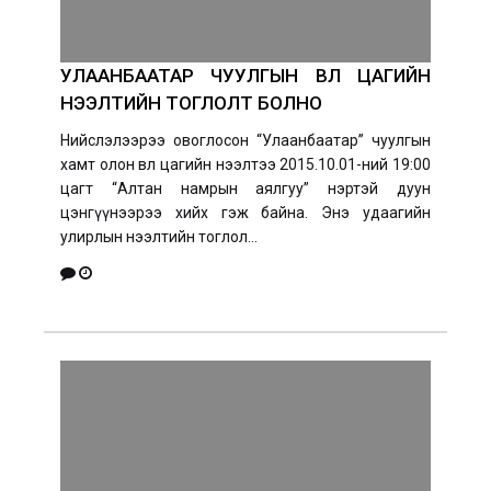
УЛААНБААТАР ЧУУЛГЫН ӨВӨЛ ЦАГИЙН
НЭЭЛТИЙН ТОГЛОЛТ БОЛНО
Нийслэлээрээ овоглосон “Улаанбаатар” чуулгын
хамт олон өвөл цагийн нээлтээ 2015.10.01-ний 19:00
цагт “Алтан намрын аялгуу” нэртэй дуун
цэнгүүнээрээ хийх гэж байна. Энэ удаагийн
улирлын нээлтийн тоглол...