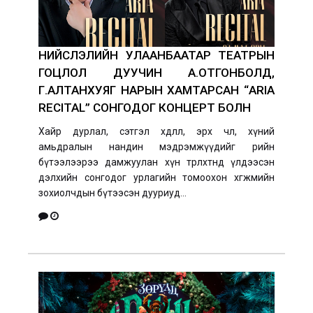
НИЙСЛЭЛИЙН УЛААНБААТАР ТЕАТРЫН
ГОЦЛОЛ ДУУЧИН А.ОТГОНБОЛД,
Г.АЛТАНХУЯГ НАРЫН ХАМТАРСАН “ARIA
RECITAL” СОНГОДОГ КОНЦЕРТ БОЛН
Хайр дурлал, сэтгэл хөдлөл, эрх чөлөө, хүний
амьдралын нандин мэдрэмжүүдийг өөрийн
бүтээлээрээ дамжуулан хүн төрөлхтөнд үлдээсэн
дэлхийн сонгодог урлагийн томоохон хөгжмийн
зохиолчдын бүтээсэн дууриуд...