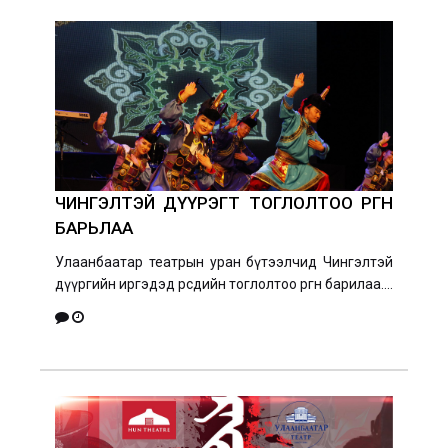
ЧИНГЭЛТЭЙ ДҮҮРЭГТ ТОГЛОЛТОО ӨРГӨН
БАРЬЛАА
Улаанбаатар театрын уран бүтээлчид Чингэлтэй
дүүргийн иргэдэд өөрсдийн тоглолтоо өргөн барилаа....