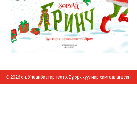
© 2026 он. Улаанбаатар театр. Бүх эрх хуулиар хамгаалагдсан.